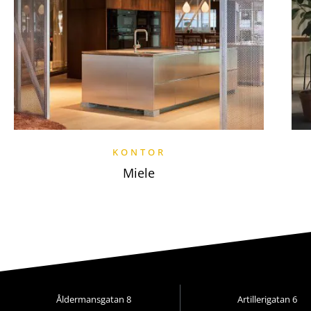
KONTOR
Miele
Åldermansgatan 8
Artillerigatan 6