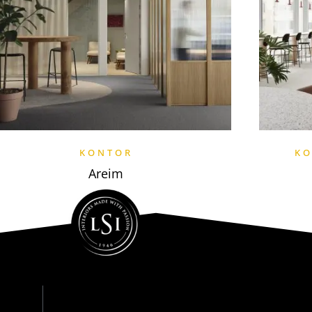
KONTOR
K
Areim