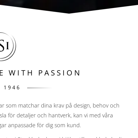
E WITH PASSION
E 1946
ngar som matchar dina krav på design, behov och
la för detaljer och hantverk, kan vi med våra
ngar anpassade för dig som kund.